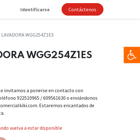
Identificarse
Contáctenos
 LAVADORA WGG254Z1ES
Op
DORA WGG254Z1ES
, le invitamos a ponerse en contacto con
teléfono 922510965 / 609561630 o enviándonos
comercialkiki.com. Estaremos encantados de
ta.
ndo vuelva a estar disponible