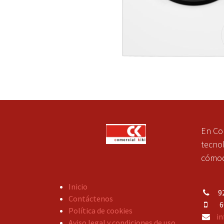
En Co
tecnol
cómoda
Inicio
92
Contáctenos
609
Política de cookies
in
Aviso legal y condiciones de uso