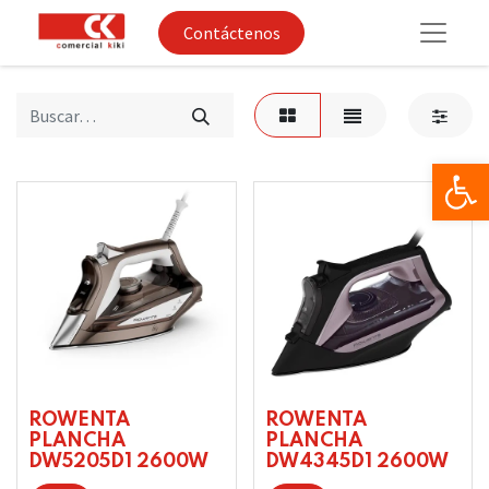
Contáctenos
Op
ROWENTA
ROWENTA
PLANCHA
PLANCHA
DW5205D1 2600W
DW4345D1 2600W