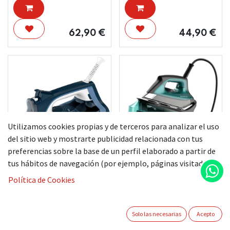
62,90
€
44,90
€
Utilizamos cookies propias y de terceros para analizar el uso
del sitio web y mostrarte publicidad relacionada con tus
preferencias sobre la base de un perfil elaborado a partir de
tus hábitos de navegación (por ejemplo, páginas visitadas).
ROWENTA
ROWENTA CENTRO
PLANCHA
DE PLANCHADO
Política de Cookies
DW4308D1 2500W
DG7623F0
Solo las necesarias
Acepto