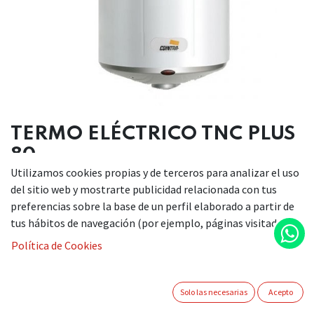
TERMO ELÉCTRICO TNC PLUS
80
Utilizamos cookies propias y de terceros para analizar el uso
del sitio web y mostrarte publicidad relacionada con tus
preferencias sobre la base de un perfil elaborado a partir de
DESCRIPCIÓN
tus hábitos de navegación (por ejemplo, páginas visitadas).
Altura (mm): 809 mm
Política de Cookies
Ancho (mm): 450 mm
Fondo (mm): 472 mm
Capacidad (L): 80
Solo las necesarias
Acepto
Consumo energético: 1500 W W