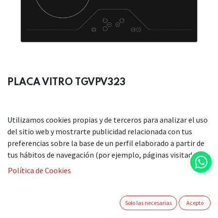
PLACA VITRO TGVPV323
Placa Vitrocerámica ancho 60 cm
Utilizamos cookies propias y de terceros para analizar el uso
3 Zonas de cocción
del sitio web y mostrarte publicidad relacionada con tus
1 Zona 29 cm doble corona 2300W
preferencias sobre la base de un perfil elaborado a partir de
1 Zona 18cm 1800W
tus hábitos de navegación (por ejemplo, páginas visitadas).
1 Zona 14.5cm 1200W
Potencia Total 5300W
Política de Cookies
Mandos frontales táctiles
Cristal negro
Solo las necesarias
Acepto
Medidas encastre 56 x 49
Medidas exteriores 59 x 52