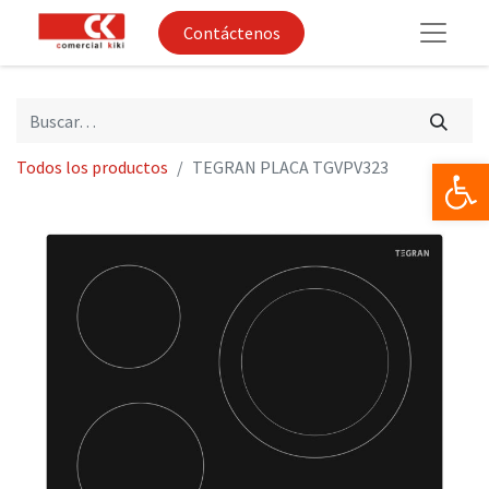
Contáctenos
Op
Todos los productos
TEGRAN PLACA TGVPV323