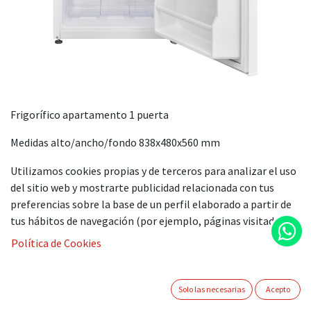
Frigorífico apartamento 1 puerta
Medidas alto/ancho/fondo 838x480x560 mm
Clasificación energética E
Utilizamos cookies propias y de terceros para analizar el uso
del sitio web y mostrarte publicidad relacionada con tus
Volumen total neto 82 L
preferencias sobre la base de un perfil elaborado a partir de
tus hábitos de navegación (por ejemplo, páginas visitadas).
Volumen refrigerador neto 74 L
Política de Cookies
Volumen congelador neto 8 L
Star rating: 2
Solo las necesarias
Acepto
Consumo de energía kWh (24h/año): 0,23/84