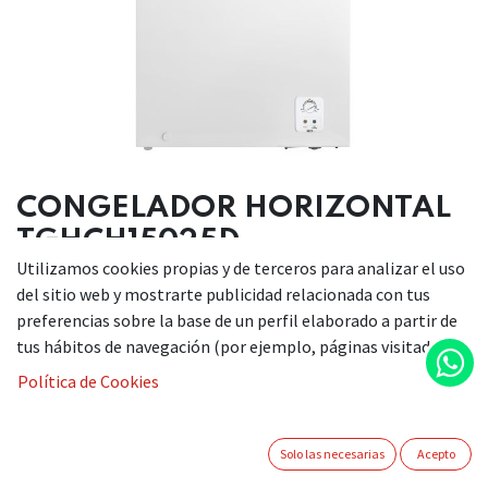
CONGELADOR HORIZONTAL
TGHCH15025D
Utilizamos cookies propias y de terceros para analizar el uso
del sitio web y mostrarte publicidad relacionada con tus
preferencias sobre la base de un perfil elaborado a partir de
Medidas alto/ancho/fondo 854x625x559
tus hábitos de navegación (por ejemplo, páginas visitadas).
Capacidad de carga 142 L
Clasificación energética E
Política de Cookies
Consumo energético Kwh/año 183
Capacidad congelación kg/12 h 3.5
Nivel sonoro 39 dB
Solo las necesarias
Acepto
Control mecánico