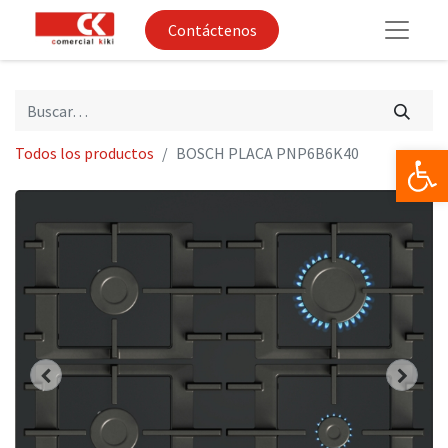
Contáctenos
Op
Todos los productos
BOSCH PLACA PNP6B6K40