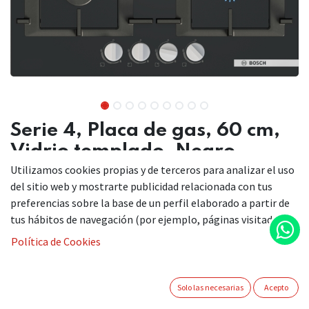
Serie 4, Placa de gas, 60 cm,
Vidrio templado, Negro
Utilizamos cookies propias y de terceros para analizar el uso
PNP6B6K40
del sitio web y mostrarte publicidad relacionada con tus
preferencias sobre la base de un perfil elaborado a partir de
Placa de gas con parrillas de hierro fundido lavables en el
tus hábitos de navegación (por ejemplo, páginas visitadas).
lavavajillas.
Política de Cookies
Parrillas lavables en el lavavajillas: máxima comodidad a
la hora de la limpieza.
Parrillas de gas semicontinuas: amplia superficie de
Solo las necesarias
Acepto
cocción y limpieza fácil.