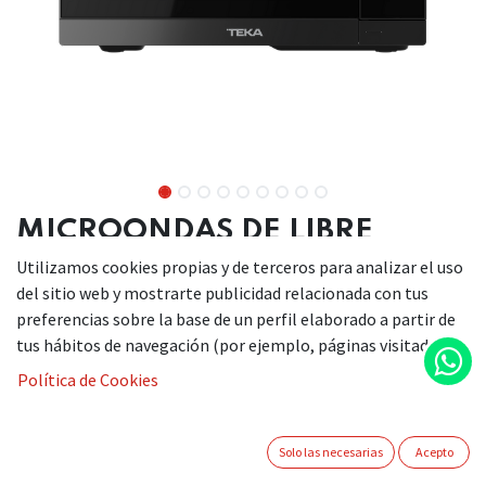
MICROONDAS DE LIBRE
INSTALACIÓN DE 23L CON
Utilizamos cookies propias y de terceros para analizar el uso
FUNCIÓN GRILL Y AIRFRY
del sitio web y mostrarte publicidad relacionada con tus
preferencias sobre la base de un perfil elaborado a partir de
Microondas de libre
tus hábitos de navegación (por ejemplo, páginas visitadas).
instalación con grill
Política de Cookies
Panel de mandos electrónico
Programa AirFry con 9 menús
Solo las necesarias
Acepto
Programa de cocción por convección (110-200ºC)