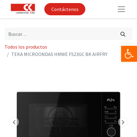
Contáctenos
Op
Todos los productos
TEKA MICROONDAS HMWE FS23GC BK AIRFRY