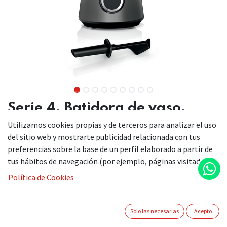
Serie 4, Batidora de vaso,
VitaPower, 1200 W, Acero
Utilizamos cookies propias y de terceros para analizar el uso
del sitio web y mostrarte publicidad relacionada con tus
MMB6172S
preferencias sobre la base de un perfil elaborado a partir de
tus hábitos de navegación (por ejemplo, páginas visitadas).
Política de Cookies
Alta potencia y velocidad: potente motor de 1.200 W y una
velocidad de hasta 30.000 rpm para obtener resultados de
batido extra finos
Solo las necesarias
Acepto
Motor Bosch de 1.200 W y una velocidad de hasta 30.000