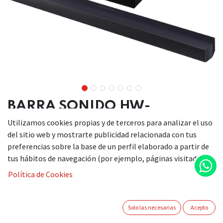
BARRA SONIDO HW-
B450F/ZF (SAMSUNG)
Utilizamos cookies propias y de terceros para analizar el uso
del sitio web y mostrarte publicidad relacionada con tus
preferencias sobre la base de un perfil elaborado a partir de
tus hábitos de navegación (por ejemplo, páginas visitadas).
Barra de sonido Serie B 2.1ch Sound con Subwoofer
inalámbrico, Dolby Audio / DTS Virtual:X, Bass
Política de Cookies
Boost, Adaptive Sound, HDMI ARC, Bluetooth 4.2,
mando a distancia, 300 W, negro.
Bluetooth: Si
Solo las necesarias
Acepto
Canales de salida de audio: 2.1