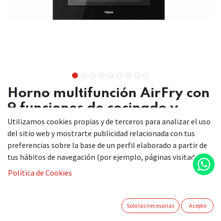
Horno multifunción AirFry con
9 funciones de cocinado y
sistema HydroClean
Utilizamos cookies propias y de terceros para analizar el uso
del sitio web y mostrarte publicidad relacionada con tus
Función automática AirFry
preferencias sobre la base de un perfil elaborado a partir de
FryMaster Box, bandeja perforada especial para freír
tus hábitos de navegación (por ejemplo, páginas visitadas).
Sistema de limpieza HydroClean® PRO
Política de Cookies
Multifunción SurroundTemp – 9 funciones de cocinado
Capacidad, bruta/neta: 71/70 litros
Solo las necesarias
Acepto