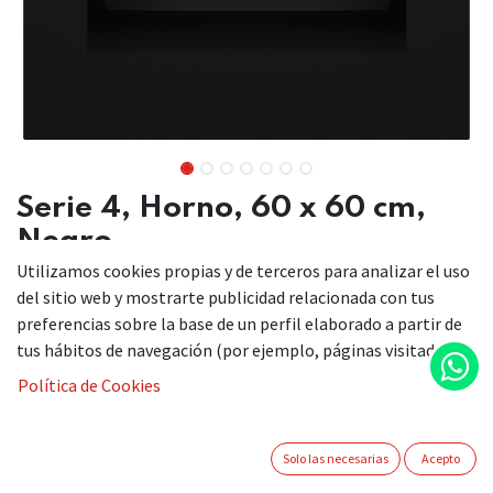
Serie 4, Horno, 60 x 60 cm,
Negro
Utilizamos cookies propias y de terceros para analizar el uso
HBA572EB3
del sitio web y mostrarte publicidad relacionada con tus
preferencias sobre la base de un perfil elaborado a partir de
tus hábitos de navegación (por ejemplo, páginas visitadas).
Cocina más saludable: Función Air Fry para unos alimentos
Política de Cookies
perfectamente fritos sin apenas aceite y autolimpieza
pirolítica.
Función AirFry con bandeja perforada: tus patatas o
Solo las necesarias
Acepto
verduras de una manera más saludable.