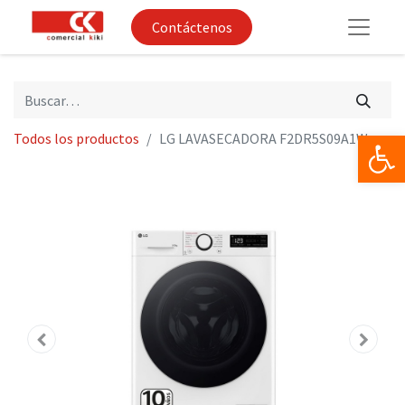
Contáctenos
Op
Todos los productos
LG LAVASECADORA F2DR5S09A1W