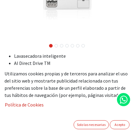
Lavasecadora inteligente
AI Direct Drive TM
Vapor Steam,
Utilizamos cookies propias y de terceros para analizar el uso
9/5 kg
del sitio web y mostrarte publicidad relacionada con tus
1.200 rpm
preferencias sobre la base de un perfil elaborado a partir de
blanca,
tus hábitos de navegación (por ejemplo, páginas visitadas).
Serie Fondo especial 500,
Política de Cookies
final diferida,
panel de control intuitivo con display LED,
bateadores de acero inoxidable
Solo las necesarias
Acepto
clase E/A