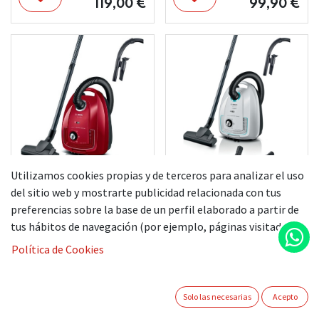
119,00
€
99,90
€
Utilizamos cookies propias y de terceros para analizar el uso
BOSCH ASPIRADOR
BOSCH ASPIRADOR
del sitio web y mostrarte publicidad relacionada con tus
BGB38RD2
BGB38HYG1
preferencias sobre la base de un perfil elaborado a partir de
tus hábitos de navegación (por ejemplo, páginas visitadas).
Política de Cookies
114,90
€
159,00
€
Solo las necesarias
Acepto