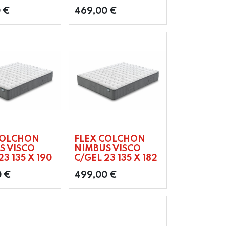
0
€
469,00
€
COLCHON
FLEX COLCHON
S VISCO
NIMBUS VISCO
23 135 X 190
C/GEL 23 135 X 182
0
€
499,00
€