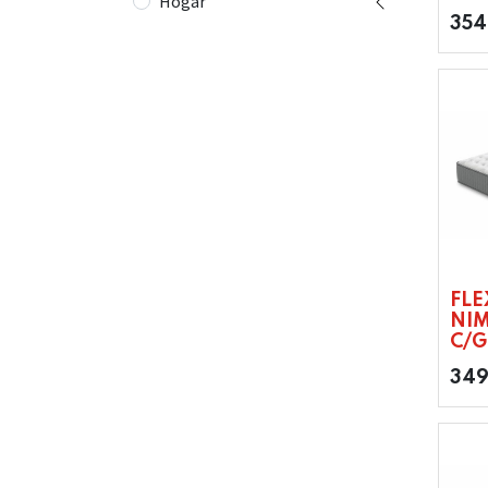
Hogar
354
FL
NIM
C/G
349