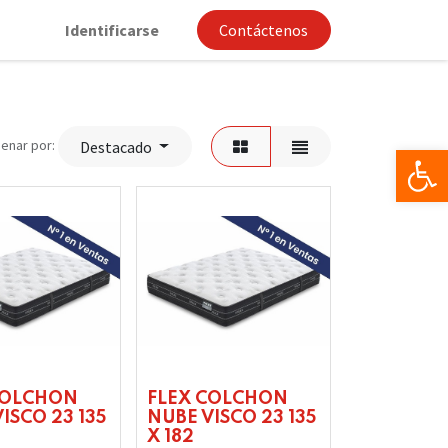
Identificarse
Contáctenos
enar por:
Destacado
Op
COLCHON
FLEX COLCHON
ISCO 23 135
NUBE VISCO 23 135
X 182