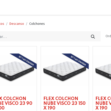
tos
Descanso
Colchones
Ord
EX COLCHON
FLEX COLCHON
FLEX 
E VISCO 23 90
NUBE VISCO 23 150
NUBE V
00
X 190
X 190