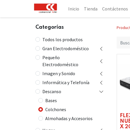
Inicio
Tienda
Contáctenos
Categorías
Produc
Todos los productos
Gran Electrodoméstico
Pequeño
Electrodoméstico
Imagen y Sonido
Informática y Telefonía
Descanso
Bases
Colchones
FL
Almohadas y Accesorios
NUB
X 2