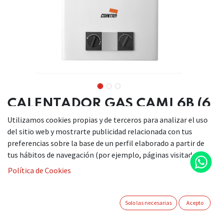
CALENTADOR GAS CAMI 6B (6
LITROS)
Utilizamos cookies propias y de terceros para analizar el uso
del sitio web y mostrarte publicidad relacionada con tus
preferencias sobre la base de un perfil elaborado a partir de
tus hábitos de navegación (por ejemplo, páginas visitadas).
DESCRIPCIÓN
Política de Cookies
Altura (mm): 560 mm
Ancho (mm): 280 mm
Fondo (mm): 185 mm
Solo las necesarias
Acepto
Potencia máxima: 10400 W