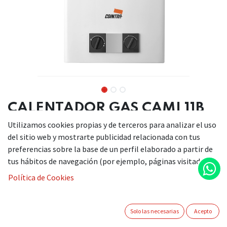
CALENTADOR GAS CAMI 11B
(11 LITROS)
Utilizamos cookies propias y de terceros para analizar el uso
del sitio web y mostrarte publicidad relacionada con tus
preferencias sobre la base de un perfil elaborado a partir de
tus hábitos de navegación (por ejemplo, páginas visitadas).
DESCRIPCIÓN
Política de Cookies
Altura (mm): 575 mm
Ancho (mm): 330 mm
Capacidad (L): 11
Solo las necesarias
Acepto
Fondo (mm): 180 mm