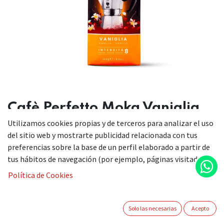
Cafè Perfetto Moka Vaniglia
Utilizamos cookies propias y de terceros para analizar el uso
del sitio web y mostrarte publicidad relacionada con tus
El café molido Perfetto Moka Vaniglia es el café perfecto
preferencias sobre la base de un perfil elaborado a partir de
para tu cafetera Moka.
tus hábitos de navegación (por ejemplo, páginas visitadas).
Política de Cookies
Su estructura delicada se ve realzada por un sabor dulce y
suave a vainilla. Bialetti ha perfeccionado su café molido,
logrando una combinación perfecta de tueste, molido y
Solo las necesarias
Acepto
sabor. El café Perfetto Moka Vaniglia añade las mejores