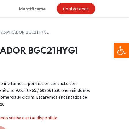
Identificarse
Contáctenos
 ASPIRADOR BGC21HYG1
Op
RADOR BGC21HYG1
, le invitamos a ponerse en contacto con
teléfono 922510965 / 609561630 o enviándonos
comercialkiki.com. Estaremos encantados de
ta.
ndo vuelva a estar disponible