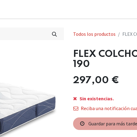
Todos los productos
FLEX C
FLEX COLCHO
190
297,00
€
Sin existencias.
Reciba una notificación cua
Guardar para más tard