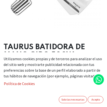
TAURUS BATIDORA DE
MANO GIRO 500W
Utilizamos cookies propias y de terceros para analizar el uso
del sitio web y mostrarte publicidad relacionada con tus
38,90
€
preferencias sobre la base de un perfil elaborado a partir de
tus hábitos de navegación (por ejemplo, páginas visitadas).
Si desea adquirir este artículo, le invitamos a ponerse en
Política de Cookies
contacto con nosotros a través de nuestro teléfono
922510965 / 609561630 o enviándonos un correo electrónico
a info@comercialkiki.com. Estaremos encantados de
Solo las necesarias
Acepto
ayudarle a gestionar su consulta.