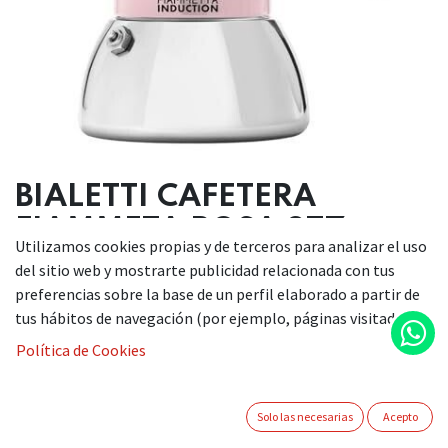
BIALETTI CAFETERA
FIAMMETA ROSA 2TZ
Utilizamos cookies propias y de terceros para analizar el uso
del sitio web y mostrarte publicidad relacionada con tus
36,90
€
preferencias sobre la base de un perfil elaborado a partir de
tus hábitos de navegación (por ejemplo, páginas visitadas).
Si desea adquirir este artículo, le invitamos a ponerse en
Política de Cookies
contacto con nosotros a través de nuestro teléfono
922510965 / 609561630 o enviándonos un correo electrónico
a info@comercialkiki.com. Estaremos encantados de
Solo las necesarias
Acepto
ayudarle a gestionar su consulta.