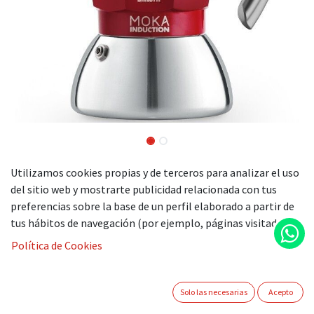
Cafetera Moka Induction roja
Utilizamos cookies propias y de terceros para analizar el uso
del sitio web y mostrarte publicidad relacionada con tus
preferencias sobre la base de un perfil elaborado a partir de
La cafetera de inducción Moka Induction de Bialetti es la
tus hábitos de navegación (por ejemplo, páginas visitadas).
primera Moka para placas de inducción.
Política de Cookies
La Moka de inducción de Bialetti nace de la búsqueda
continua de nuevos materiales, adecuados a los cambios y a
las evoluciones de los gustos y hábitos en las cocinas de los
Solo las necesarias
Acepto
italianos: el recogedor de aluminio de forma octogonal