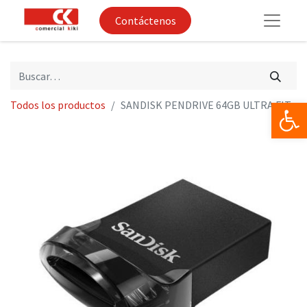
Contáctenos
Op
Todos los productos
SANDISK PENDRIVE 64GB ULTRA FIT