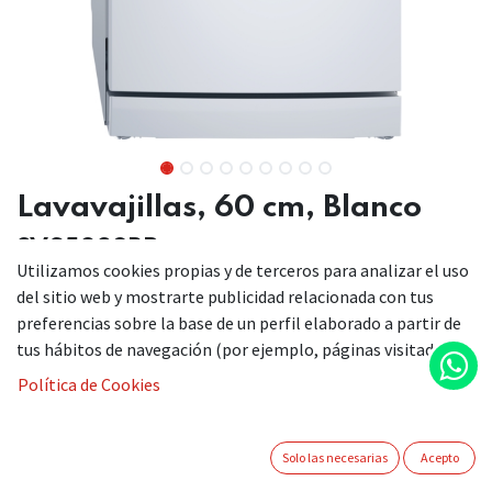
Lavavajillas, 60 cm, Blanco
3VS5032BP
Utilizamos cookies propias y de terceros para analizar el uso
del sitio web y mostrarte publicidad relacionada con tus
preferencias sobre la base de un perfil elaborado a partir de
La comodidad convertida en lavavajillas, con todos los
tus hábitos de navegación (por ejemplo, páginas visitadas).
programas y funciones necesarios para un resultado perfecto
en tu vajilla.
Política de Cookies
Garantía Total 10 años de la cuba: sustitución, mano de
obra y desplazamiento.
Solo las necesarias
Acepto
Motor ExtraSilencio, minimiza el ruido y alarga su vida