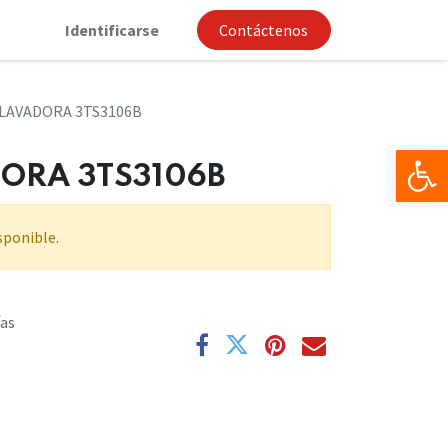
Identificarse
Contáctenos
 LAVADORA 3TS3106B
Op
ORA 3TS3106B
sponible.
ías