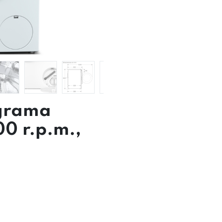
grama
00 r.p.m.,