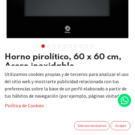
Horno pirolítico, 60 x 60 cm,
Acero inoxidable
Utilizamos cookies propias y de terceros para analizar el uso
3HB4821X3
del sitio web y mostrarte publicidad relacionada con tus
preferencias sobre la base de un perfil elaborado a partir de
tus hábitos de navegación (por ejemplo, páginas visitadas).
El horno con Control Táctil permite un manejo cómodo y
Política de Cookies
sencillo a través de una pantalla táctil además de lograr una
estética uniforme con el diseño del horno.
Función Freidora de aire:
cocina de forma más
Solo las necesarias
Acepto
saludable con bajo consumo de aceite.