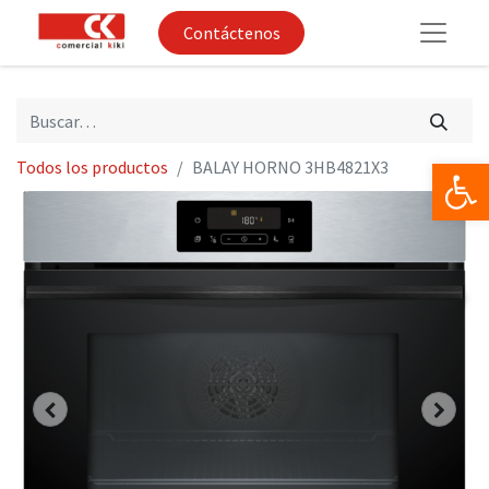
Contáctenos
Op
Todos los productos
BALAY HORNO 3HB4821X3