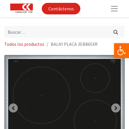
Contáctenos
Op
Todos los productos
BALAY PLACA 3EB865XR