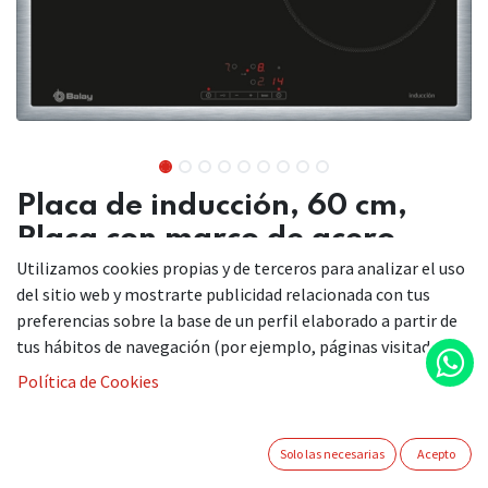
Placa de inducción, 60 cm,
Placa con marco de acero
inoxidable
Utilizamos cookies propias y de terceros para analizar el uso
del sitio web y mostrarte publicidad relacionada con tus
3EB865XR
preferencias sobre la base de un perfil elaborado a partir de
tus hábitos de navegación (por ejemplo, páginas visitadas).
o
Política de Cookies
Una placa con las prestaciones necesarias y las ventajas de la
inducción para que cocines cómodamente.
Solo las necesarias
Acepto
La rapidez y la limpieza en la cocina tienen un nombre: