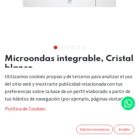
Microondas integrable, Cristal
blanco
Utilizamos cookies propias y de terceros para analizar el uso
3CG5172B2
del sitio web y mostrarte publicidad relacionada con tus
preferencias sobre la base de un perfil elaborado a partir de
tus hábitos de navegación (por ejemplo, páginas visitadas).
Microondas Serie Cristal con Control Deslizante. Máxima
Política de Cookies
practicidad, diseño y facilidad de uso.
Control deslizante: la comodidad de uso con tan solo
deslizar un dedo.
Solo las necesarias
Acepto
Asistente de limpieza Aqualisis, mantén tu horno en