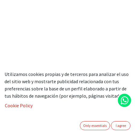
Subsidies
Utilizamos cookies propias y de terceros para analizar el uso
del sitio web y mostrarte publicidad relacionada con tus
Esta solución de Comercio electrónico, fue desarrollada en el
preferencias sobre la base de un perfil elaborado a partir de
marco de la convocatoria de la ayuda del kit digital 2024,
tus hábitos de navegación (por ejemplo, páginas visitadas).
Financiada con fondos de los programas de la Unión Europea
NextGenerationalEU y del plan de recuperación,
Cookie Policy
transformación y Resiliencia de España.
Only essentials
I agree