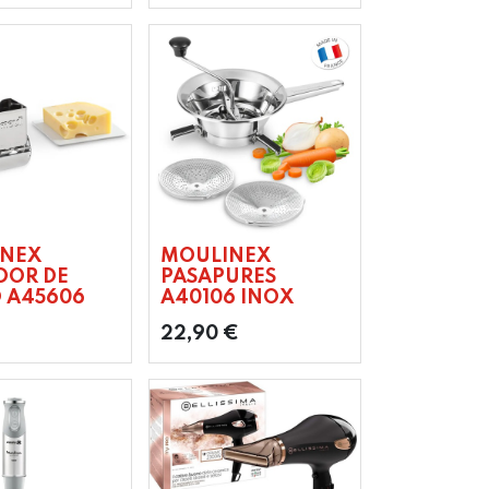
INEX
MOULINEX
DOR DE
PASAPURES
 A45606
A40106 INOX
22,90
€