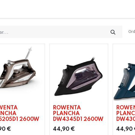
Ord
WENTA
ROWENTA
ROWE
ANCHA
PLANCHA
PLAN
5205D1 2600W
DW4345D1 2600W
DW430
90
€
44,90
€
44,90