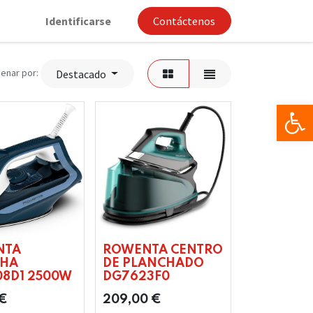
Identificarse
Contáctenos
enar por:
Destacado
Op
NTA
ROWENTA CENTRO
CHA
DE PLANCHADO
8D1 2500W
DG7623F0
€
209,00
€