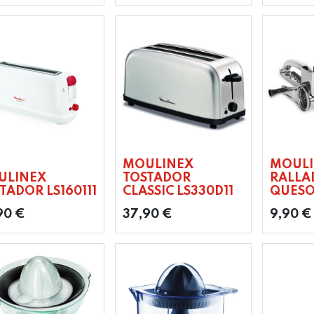
MOULINEX
MOUL
ULINEX
TOSTADOR
RALLA
TADOR LS160111
CLASSIC LS330D11
QUESO
90
€
37,90
€
9,90
€